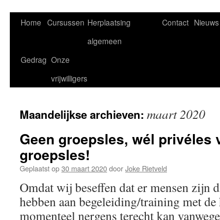
Home
Cursussen
Herplaatsing
Contact
Nieuws
algemeen
Gedrag
Onze
vrijwilligers
maart 2020
Maandelijkse archieven:
Geen groepsles, wél privéles v
groepsles!
Geplaatst op
30 maart 2020
door
Joke Rietveld
Omdat wij beseffen dat er mensen zijn d
hebben aan begeleiding/training met d
momenteel nergens terecht kan vanwege