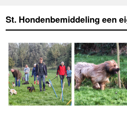
Ga
naar
St. Hondenbemiddeling een e
de
inhoud