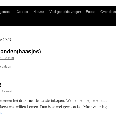
lgemeen
Contact
Nieuws
Veel gestelde vragen
Foto’s
Over de st
r 2018
honden(baasjes)
e Rietveld
plaatsen
!
 Rietveld
iedereen het druk met de laatste inkopen. We hebben begrepen dat
kerst wel willen komen. Dan is er wel gewoon les. Maar zaterdag
→