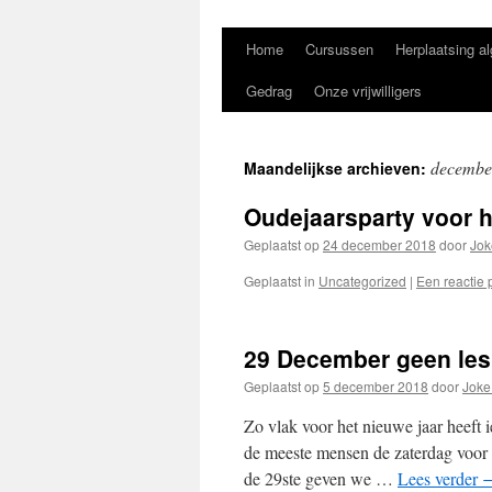
Home
Cursussen
Herplaatsing a
Gedrag
Onze vrijwilligers
decembe
Maandelijkse archieven:
Oudejaarsparty voor 
Geplaatst op
24 december 2018
door
Jok
Geplaatst in
Uncategorized
|
Een reactie 
29 December geen les
Geplaatst op
5 december 2018
door
Joke
Zo vlak voor het nieuwe jaar heeft 
de meeste mensen de zaterdag voor 
de 29ste geven we …
Lees verder