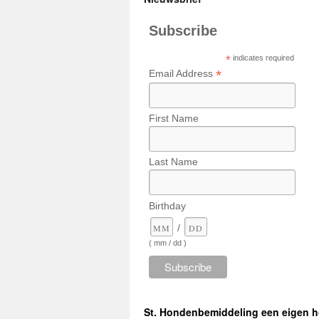
Subscribe
*
indicates required
*
Email Address
First Name
Last Name
Birthday
/
( mm / dd )
St. Hondenbemiddeling een eigen 