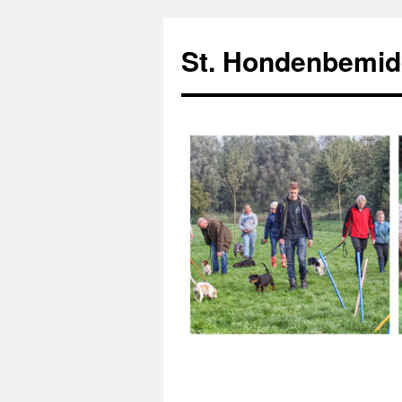
Ga
naar
St. Hondenbemid
de
inhoud