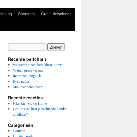
ichting
Sponsors
Gratis downloads
Recente berichten
We waren slecht bereikbaar, sorry
Vragen graag via mail
Instromen mogelijk
Even pauze
Mail niet bereikbaar!
Recente reacties
Joke Rietveld
op
Home
jack
op
Hoe haal je vechtende honden
uit elkaar?
Categorieën
Collumn
Hondenspeeltuin