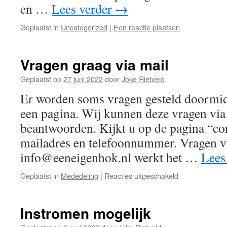
en …
Lees verder
→
Geplaatst in
Uncategorized
|
Een reactie plaatsen
Vragen graag via mail
Geplaatst op
27 juni 2022
door
Joke Rietveld
Er worden soms vragen gesteld doormidd
een pagina. Wij kunnen deze vragen via d
beantwoorden. Kijkt u op de pagina “con
mailadres en telefoonnummer. Vragen vi
info@eeneigenhok.nl werkt het …
Lees
voor
Geplaatst in
Mededeling
|
Reacties uitgeschakeld
Vragen
graag
via
Instromen mogelijk
mail