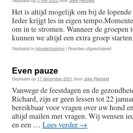
Geplaatst op
3 mei 2022
door
Joke Rietveld
Het is altijd mogelijk om bij de lopende
Ieder krijgt les in eigen tempo.Momente
om in te stromen. Wanneer de groepen t
kunnen we altijd een extra groep start
voor
Geplaatst in
Hondentraining
|
Reacties uitgeschakeld
Instromen
mogelijk
Even pauze
Geplaatst op
17 december 2021
door
Joke Rietveld
Vanwege de feestdagen en de gezondhe
Richard, zijn er geen lessen tot 22 janua
bereikbaar voor vragen over uw hond e
altijd mailen met vragen. Wij wensen ie
en een …
Lees verder
→