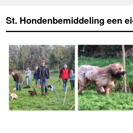
Ga
naar
St. Hondenbemiddeling een e
de
inhoud