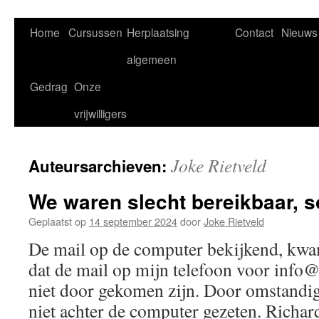
Home
Cursussen
Herplaatsing
Contact
Nieuws
algemeen
Gedrag
Onze
vrijwilligers
Joke Rietveld
Auteursarchieven:
We waren slecht bereikbaar, s
Geplaatst op
14 september 2024
door
Joke Rietveld
De mail op de computer bekijkend, kwam
dat de mail op mijn telefoon voor info
niet door gekomen zijn. Door omstandig
niet achter de computer gezeten. Richar