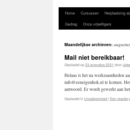
Home
Cursussen
Herplaatsing a
Gedrag
Onze vrijwilligers
augustu
Maandelijkse archieven:
Mail niet bereikbaar!
Geplaatst op
23 augustus 2021
door
Joke
Helaas is het na werkzaamheden aan
info@eeneigenhok.nl te komen. Het 
antwoord. Er wordt gewerkt aan h
Geplaatst in
Uncategorized
|
Een reactie 