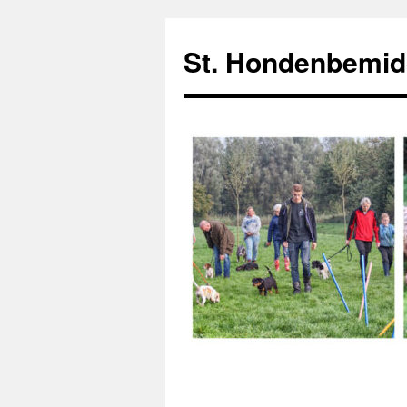
Ga
naar
St. Hondenbemid
de
inhoud