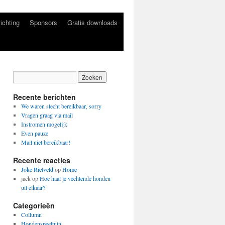
ichting
Sponsors
Gratis downloads
Recente berichten
We waren slecht bereikbaar, sorry
Vragen graag via mail
Instromen mogelijk
Even pauze
Mail niet bereikbaar!
Recente reacties
Joke Rietveld
op
Home
jack
op
Hoe haal je vechtende honden
uit elkaar?
Categorieën
Collumn
Hondenspeeltuin