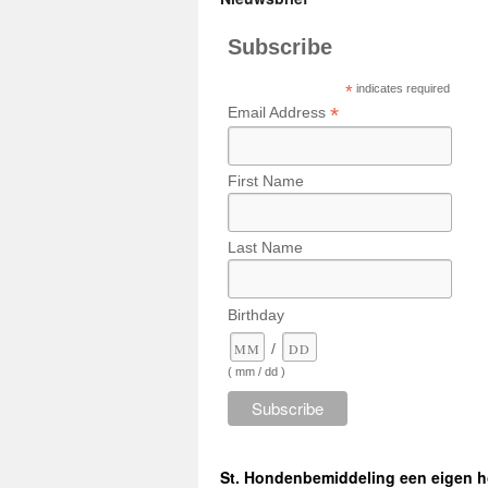
Subscribe
*
indicates required
*
Email Address
First Name
Last Name
Birthday
/
( mm / dd )
St. Hondenbemiddeling een eigen 