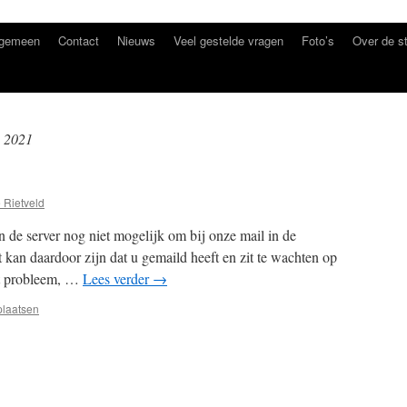
lgemeen
Contact
Nieuws
Veel gestelde vragen
Foto’s
Over de st
s 2021
 Rietveld
 de server nog niet mogelijk om bij onze mail in de
kan daardoor zijn dat u gemaild heeft en zit te wachten op
et probleem, …
Lees verder
→
plaatsen