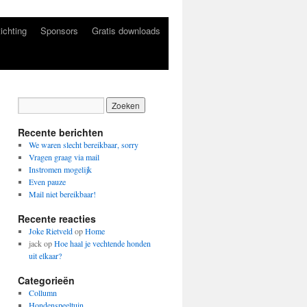
ichting
Sponsors
Gratis downloads
Recente berichten
We waren slecht bereikbaar, sorry
Vragen graag via mail
Instromen mogelijk
Even pauze
Mail niet bereikbaar!
Recente reacties
Joke Rietveld
op
Home
jack
op
Hoe haal je vechtende honden
uit elkaar?
Categorieën
Collumn
Hondenspeeltuin