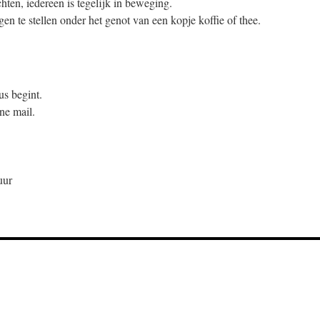
hten, iedereen is tegelijk in beweging.
gen te stellen onder het genot van een kopje koffie of thee.
us begint.
ne mail.
uur