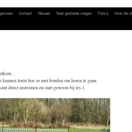
lgemeen
Contact
Nieuws
Veel gestelde vragen
Foto’s
Over de st
welkom .
n kunnen leren hoe ze met honden om horen te gaan.
unt direct instromen en start gewoon bij les 1.