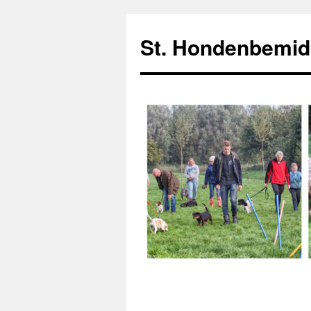
Ga
naar
St. Hondenbemid
de
inhoud